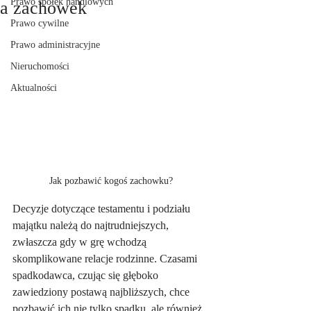
Prawo spółek handlowych
a zachowek
Prawo cywilne
Prawo administracyjne
Nieruchomości
Aktualności
Jak pozbawić kogoś zachowku?
Decyzje dotyczące testamentu i podziału 
majątku należą do najtrudniejszych, 
zwłaszcza gdy w grę wchodzą 
skomplikowane relacje rodzinne. Czasami 
spadkodawca, czując się głęboko 
zawiedziony postawą najbliższych, chce 
pozbawić ich nie tylko spadku, ale również 