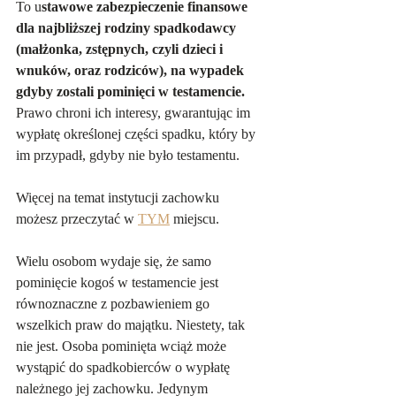
To u
stawowe zabezpieczenie finansowe 
dla najbliższej rodziny spadkodawcy 
(małżonka, zstępnych, czyli dzieci i 
wnuków, oraz rodziców), na wypadek 
gdyby zostali pominięci w testamencie.
Prawo chroni ich interesy, gwarantując im 
wypłatę określonej części spadku, który by 
im przypadł, gdyby nie było testamentu.
Więcej na temat instytucji zachowku 
możesz przeczytać w 
TYM
 miejscu.
Wielu osobom wydaje się, że samo 
pominięcie kogoś w testamencie jest 
równoznaczne z pozbawieniem go 
wszelkich praw do majątku. Niestety, tak 
nie jest. Osoba pominięta wciąż może 
wystąpić do spadkobierców o wypłatę 
należnego jej zachowku. Jedynym 