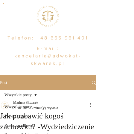
Telefon:
+48 665 961 401
E-mail:
kancelaria@adwokat-
skwarek.pl
Post
Wszystkie posty
Mariusz Skwarek
Wszystkie posty
21 sie 2025
3 minut(y) czytania
Jak pozbawić kogoś
Prawo karne
zachowku? -Wydziedziczenie
Prawo spadkowe