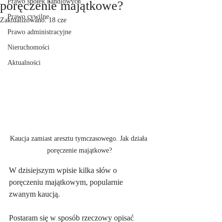
Prawo spółek handlowych
poręczenie majątkowe?
Prawo cywilne
Zaktualizowano:
18 cze
Prawo administracyjne
Nieruchomości
Aktualności
Kaucja zamiast aresztu tymczasowego. Jak działa 
poręczenie majątkowe?
W dzisiejszym wpisie kilka słów o 
poręczeniu majątkowym, popularnie 
zwanym kaucją. 
Postaram się w sposób rzeczowy opisać 