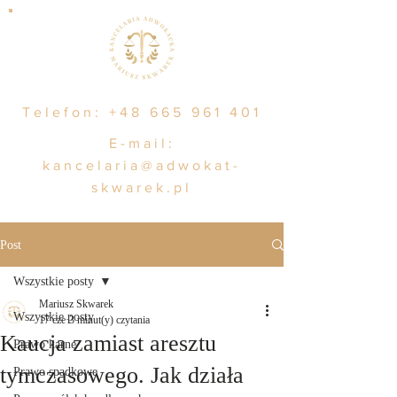
Telefon:
+48 665 961 401
E-mail:
kancelaria@adwokat-
skwarek.pl
Post
Wszystkie posty
Mariusz Skwarek
Wszystkie posty
17 cze
3 minut(y) czytania
Kaucja zamiast aresztu
Prawo karne
tymczasowego. Jak działa
Prawo spadkowe