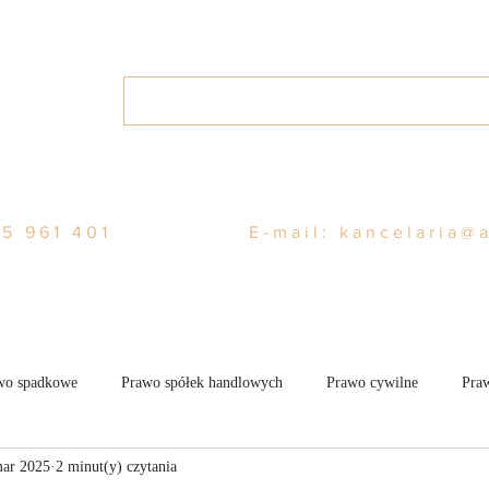
Home
O nas
Usługi
Blo
5 961 401
E-mail:
kancelaria@
wo spadkowe
Prawo spółek handlowych
Prawo cywilne
Praw
mar 2025
2 minut(y) czytania