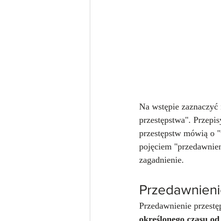
Na wstępie zaznaczyć 
przestępstwa". Przepi
przestępstw mówią o "
pojęciem "przedawnieni
zagadnienie.
Przedawnieni
Przedawnienie przestęp
określonego czasu od