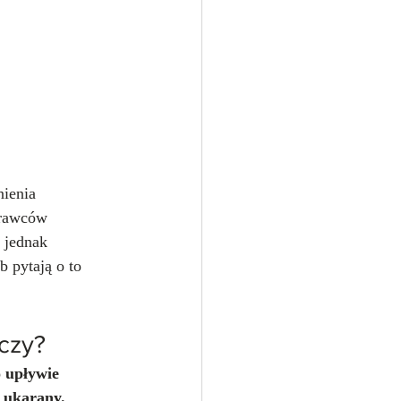
ienia 
prawców 
 jednak 
b pytają o to 
czy?
 upływie 
i ukarany.