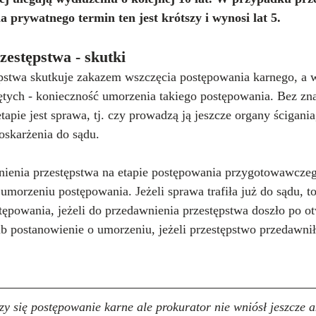
a prywatnego termin ten jest krótszy i wynosi lat 5.
zestępstwa - skutki
pstwa skutkuje zakazem wszczęcia postępowania karnego, a 
tych - konieczność umorzenia takiego postępowania. Bez zna
tapie jest sprawa, tj. czy prowadzą ją jeszcze organy ścigania
 oskarżenia do sądu.
enia przestępstwa na etapie postępowania przygotowawczeg
morzeniu postępowania. Jeżeli sprawa trafiła już do sądu, t
ępowania, jeżeli do przedawnienia przestępstwa doszło po ot
 postanowienie o umorzeniu, jeżeli przestępstwo przedawniło
y się postępowanie karne ale prokurator nie wniósł jeszcze a