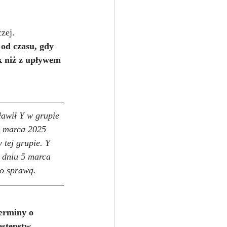
zej. 
od czasu, gdy 
k niż z upływem 
ławił Y w grupie 
5 marca 2025 
 tej grupie. Y 
 dniu 5 marca 
go sprawą.
erminy o 
estępstw 