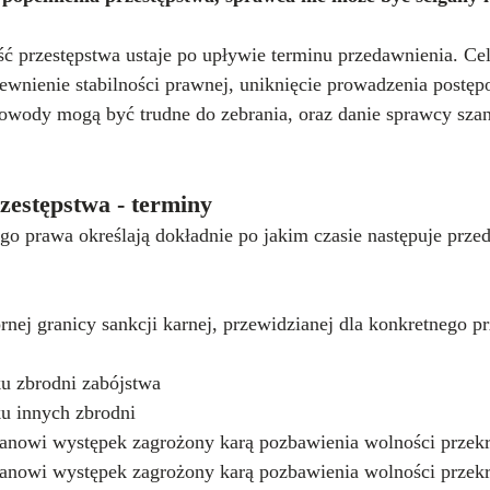
ść przestępstwa ustaje po upływie terminu przedawnienia. Ce
pewnienie stabilności prawnej, uniknięcie prowadzenia postę
dowody mogą być trudne do zebrania, oraz danie sprawcy sza
zestępstwa - terminy
go prawa określają dokładnie po jakim czasie następuje prze
rnej granicy sankcji karnej, przewidzianej dla konkretnego pr
ku zbrodni zabójstwa
ku innych zbrodni
tanowi występek zagrożony karą pozbawienia wolności przekr
tanowi występek zagrożony karą pozbawienia wolności przekr