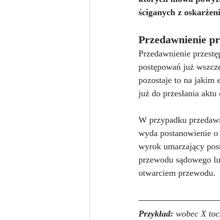
ściganych z oskarżeni
Przedawnienie pr
Przedawnienie przestę
postępowań już wszczę
pozostaje to na jakim e
już do przesłania aktu
W przypadku przedawni
wyda postanowienie o u
wyrok umarzający post
przewodu sądowego lub
otwarciem przewodu.
Przykład: 
wobec X tocz