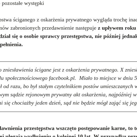
o pozostałe występki
pstwa ściganego z oskarżenia prywatnego wygląda trochę inac
nów zabronionych przedawnienie następuje 
z upływem roku 
iał się o osobie sprawcy przestępstwa, nie później jedna
pełnienia.
o zniesławienia ścigane jest z oskarżenia prywatnego. X znies
u społecznościowego facebook.pl.  Miało to miejsce w dniu 
ł od razu, bo był stałym czytelnikiem postów umieszczanych w
wym sądzie rejonowym prywatny akt oskarżenia, najpóźniej w
ni się chociażby jeden dzień, sąd nie będzie mógł zająć się je
edawnienia przestępstwa wszczęto postępowanie karne, to t
 ulegają wydłużeniu o kolejnej 10 lat. W przypadku prz