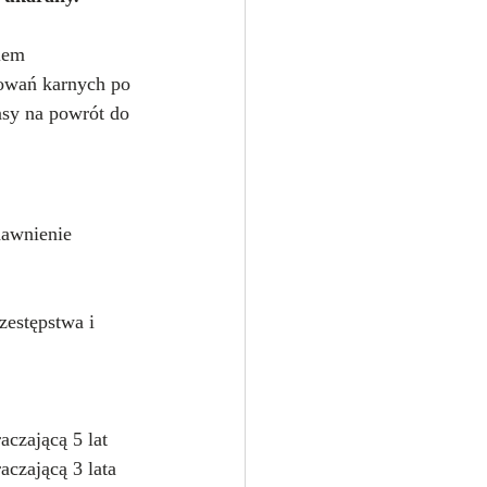
lem 
powań karnych po 
nsy na powrót do 
dawnienie 
zestępstwa i 
aczającą 5 lat
aczającą 3 lata