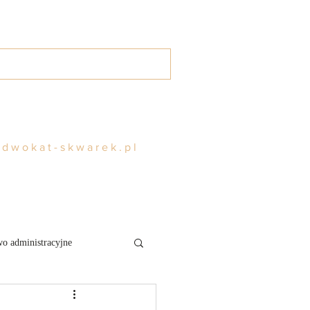
g
Kontakt
Rezerwuj
adwokat-skwarek.pl
o administracyjne