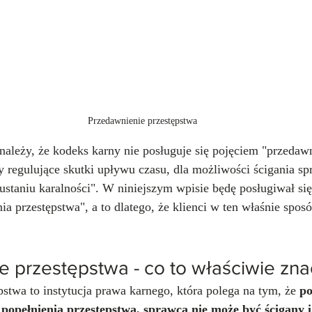
Przedawnienie przestępstwa
należy, że kodeks karny nie posługuje się pojęciem "przedawn
sy regulujące skutki upływu czasu, dla możliwości ścigania s
ustaniu karalności". W niniejszym wpisie będę posługiwał się
a przestępstwa", a to dlatego, że klienci w ten właśnie sposó
e przestępstwa - co to właściwie zna
stwa to instytucja prawa karnego, która polega na tym, że 
po
 popełnienia przestępstwa, sprawca nie może być ścigany 