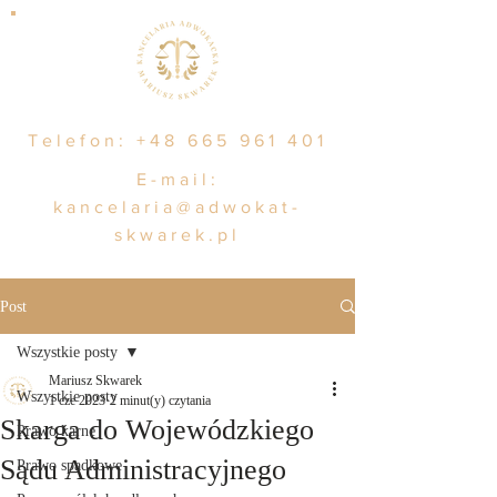
Telefon:
+48 665 961 401
E-mail:
kancelaria@adwokat-
skwarek.pl
Post
Wszystkie posty
Mariusz Skwarek
Wszystkie posty
1 cze 2023
2 minut(y) czytania
Skarga do Wojewódzkiego
Prawo karne
Sądu Administracyjnego
Prawo spadkowe