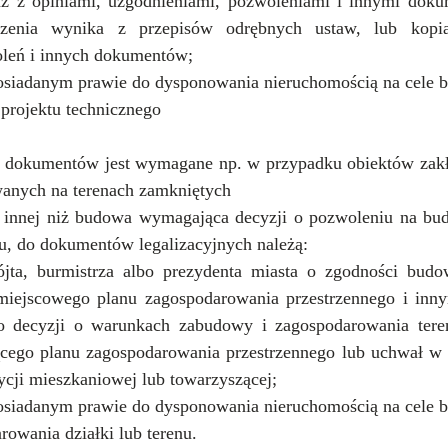
 z opiniami, uzgodnieniami, pozwoleniami i innymi dokum
zenia wynika z przepisów odrębnych ustaw, lub kopiam
leń i innych dokumentów;
osiadanym prawie do dysponowania nieruchomością na cele 
projektu technicznego
 dokumentów jest wymagane np. w przypadku obiektów zakł
wanych na terenach zamkniętych
innej niż budowa wymagająca decyzji o pozwoleniu na bu
iu, do dokumentów legalizacyjnych należą:
jta, burmistrza albo prezydenta miasta o zgodności budow
iejscowego planu zagospodarowania przestrzennego i inny
o decyzji o warunkach zabudowy i zagospodarowania tere
cego planu zagospodarowania przestrzennego lub uchwał w s
tycji mieszkaniowej lub towarzyszącej;
osiadanym prawie do dysponowania nieruchomością na cele 
rowania działki lub terenu.