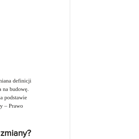
iana definicji 
a na budowę. 
a podstawie 
wy – Prawo 
 zmiany?