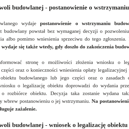
woli budowlanej - postanowienie o wstrzymani
owlanego wydaje 
postanowienie o wstrzymaniu budo
ekt budowlany powstał bez wymaganej decyzji o pozwoleniu
a albo pomimo wniesienia sprzeciwu do tego zgłoszenia. 
wydaje się także wtedy, gdy doszło do zakończenia budo
formować stronę o możliwości złożenia wniosku o legal
części oraz o konieczności wniesienia opłaty legalizacyjnej 
i obiektu budowlanego lub jego części oraz o zasadach ob
 wniosku o legalizację obiektu doprowadzi do wydania prze
 o rozbiórce obiektu. Decyzja taka zostanie wydana tak
 wbrew postanowieniu o jej wstrzymaniu.
 Na postanowieni
ługuje zażalenie.
woli budowlanej - wniosek o legalizację obiekt