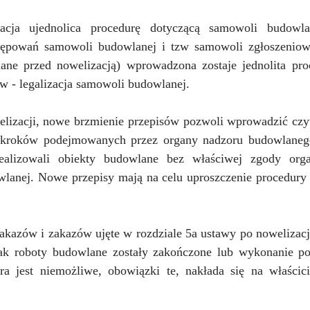
cja ujednolica procedurę dotyczącą samowoli budowla
ępowań samowoli budowlanej i tzw samowoli zgłoszeniowej
ne przed nowelizacją) wprowadzona zostaje jednolita proc
 - legalizacja samowoli budowlanej. 
izacji, nowe brzmienie przepisów pozwoli wprowadzić czyt
h kroków podejmowanych przez organy nadzoru budowlaneg
ealizowali obiekty budowlane bez właściwej zgody organ
wlanej. Nowe przepisy mają na celu uproszczenie procedury i 
kazów i zakazów ujęte w rozdziale 5a ustawy po nowelizacji
nak roboty budowlane zostały zakończone lub wykonanie po
ra jest niemożliwe, obowiązki te, nakłada się na właścici