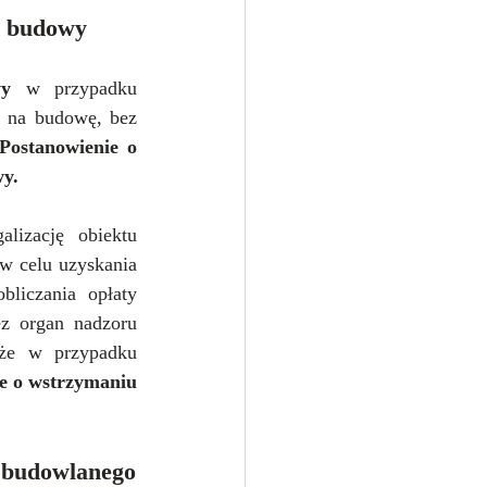
u budowy
wy 
w przypadku 
 na budowę, bez 
Postanowienie o 
wy.
izację obiektu 
w celu uzyskania 
liczania opłaty 
z organ nadzoru 
że w przypadku 
e o wstrzymaniu 
u budowlanego