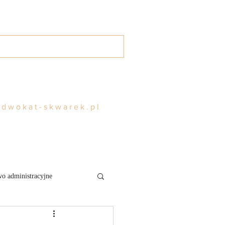
g
Kontakt
Rezerwuj
adwokat-skwarek.pl
o administracyjne