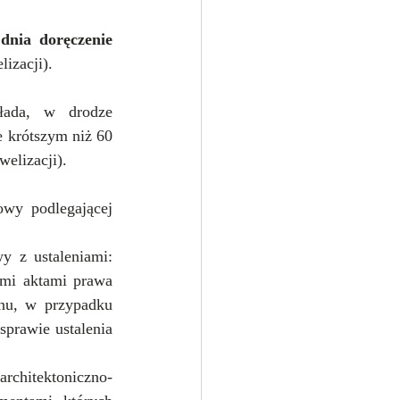
dnia doręczenie 
izacji). 
ada, w drodze 
 krótszym niż 60 
elizacji).
y podlegającej 
 z ustaleniami: 
mi aktami prawa 
nu, w przypadku 
prawie ustalenia 
architektoniczno-