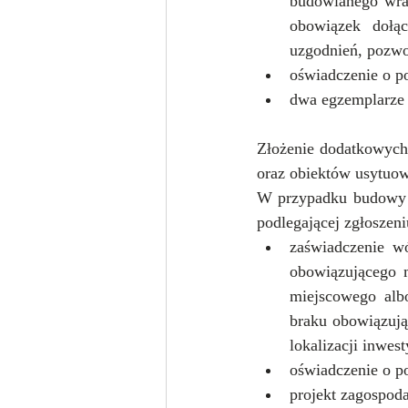
budowlanego wraz
obowiązek dołąc
uzgodnień, pozwo
oświadczenie o p
dwa egzemplarze 
Złożenie dodatkowych
oraz obiektów usytuo
W przypadku budowy 
podlegającej zgłoszen
zaświadczenie wó
obowiązującego m
miejscowego alb
braku obowiązują
lokalizacji inwes
oświadczenie o p
projekt zagospoda