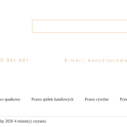
Home
O nas
Usługi
Blo
5 961 401
E-mail:
kancelaria@
wo spadkowe
Prawo spółek handlowych
Prawo cywilne
Praw
lip 2020
4 minut(y) czytania