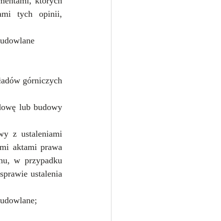
entami, których 
i tych opinii, 
budowlane
adów górniczych 
dowę lub budowy 
y z ustaleniami 
mi aktami prawa 
nu, w przypadku 
prawie ustalenia 
budowlane;