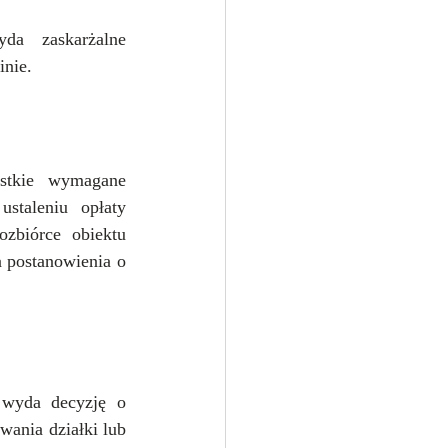
a zaskarżalne 
inie.
stkie wymagane 
taleniu opłaty 
zbiórce obiektu 
 postanowienia o 
 wyda decyzję o 
wania działki lub 