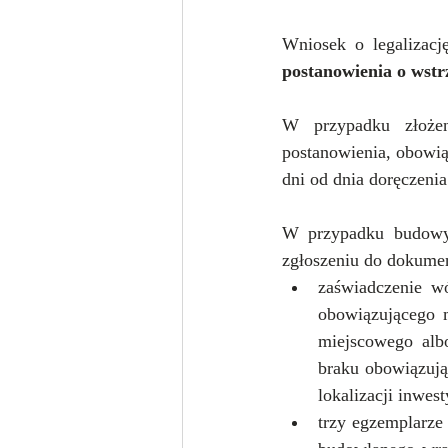
Wniosek o legalizacj
postanowienia o wst
W przypadku złożen
postanowienia, obowią
dni od dnia doręczeni
W przypadku budowy 
zgłoszeniu do dokumen
zaświadczenie wó
obowiązującego m
miejscowego alb
braku obowiązują
lokalizacji inwes
trzy egzemplarze 