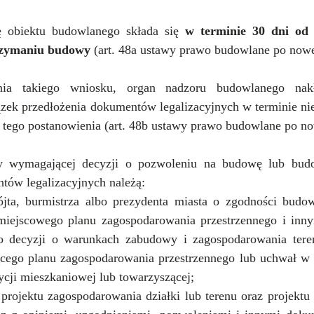
ę obiektu budowlanego składa się 
w terminie 30 dni od 
rzymaniu budowy
 (art. 48a ustawy prawo budowlane po nowel
ia takiego wniosku, organ nadzoru budowlanego nakł
zek przedłożenia dokumentów legalizacyjnych w terminie nie
a tego postanowienia (art. 48b ustawy prawo budowlane po now
wymagającej decyzji o pozwoleniu na budowę lub budow
tów legalizacyjnych należą:
jta, burmistrza albo prezydenta miasta o zgodności budowy
iejscowego planu zagospodarowania przestrzennego i inny
o decyzji o warunkach zabudowy i zagospodarowania tere
cego planu zagospodarowania przestrzennego lub uchwał w s
tycji mieszkaniowej lub towarzyszącej;
projektu zagospodarowania działki lub terenu oraz projektu 