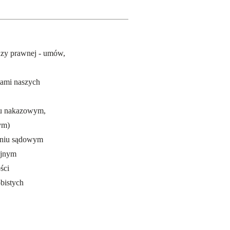
zy prawnej - umów,
tami naszych
iu nakazowym,
ym)
aniu sądowym
yjnym
ści
bistych