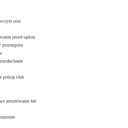
wczym oraz
owaniu przed sądem
 przestępstw
a
rzesłuchanie
policję i/lub
we aresztowanie lub
ruszenie