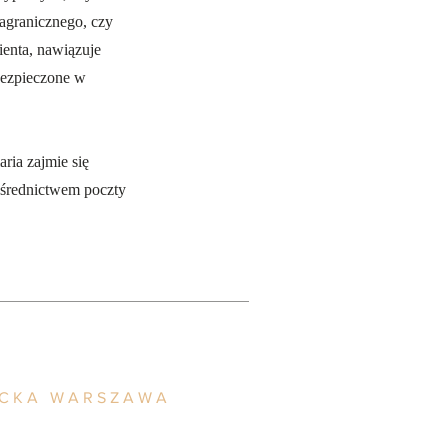
agranicznego, czy
ienta, nawiązuje
bezpieczone w
ria zajmie się
ośrednictwem poczty
ACKA WARSZAWA