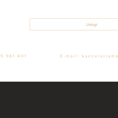
Home
O nas
Usługi
Blo
5 961 401
E-mail:
kancelaria@