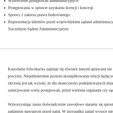
Wznowienie postępowań administracyjnych
Postępowania w sprawie uzyskania licencji i koncesji
Sprawy z zakresu prawa budowlanego
Reprezentacja klientów przed wojewódzkimi sądami administracy
Naczelnym Sądem Administracyjnym
#adwokat Warszawa
Kancelaria Adwokacka zajmuje się również innymi sprawami ni
powyżej. Niejednokrotnie poziom skomplikowania relacji będąc
zlecenia jest tak wysoki, że dla skuteczności podejmowanych dzi
zainicjowanie wielu postępowań, przed wieloma organami czy są
Wykorzystując nasze doświadczenie zawodowe staramy się spros
zadaniom stawianym przed nami. W przypadku zadań wysoce nie