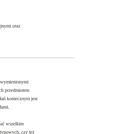
jnymi oraz
e wymienionymi
ych przedmiotem
ałań koniecznym jest
dami.
tać wszelkim
typowych, czy też