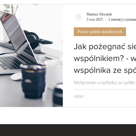
Mariusz Skwarek
3 wrz 2025
2 minut(y) czytania
Prawo spółek handlowych
Jak pożegnać si
wspólnikiem? - 
wspólnika ze spół
Wyłączenie wspólnika ze spółki
ograniczoną odpowiedzialnością
małżeństwa. Na początku jest...