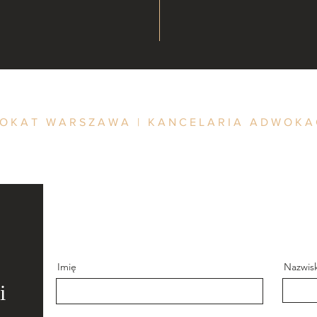
WOKAT WARSZAWA | KANCELARIA ADWOK
Imię
Nazwis
i