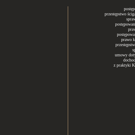
postę
ost
ost
spra
ty
postępowan
pra
st
postępowa
osty
prawo k
sty
przestępstw
5 postów
s
umowy doty
osty
dochod
sty
z praktyki K