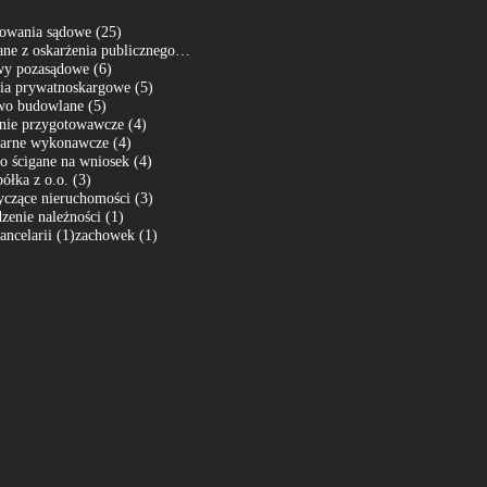
25 postów
powania sądowe
(25)
7 postów
przestępstwo ścigane z oskarżenia publicznego
(7)
6 postów
wy pozasądowe
(6)
5 postów
ia prywatnoskargowe
(5)
5 postów
wo budowlane
(5)
4 posty
nie przygotowawcze
(4)
4 posty
arne wykonawcze
(4)
4 posty
o ścigane na wniosek
(4)
3 posty
półka z o.o.
(3)
3 posty
czące nieruchomości
(3)
1 post
zenie należności
(1)
1 post
1 post
ancelarii
(1)
zachowek
(1)