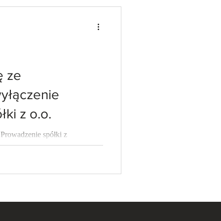
ę ze
wyłączenie
ki z o.o.
 Prowadzenie spółki z
 często porównuje się do