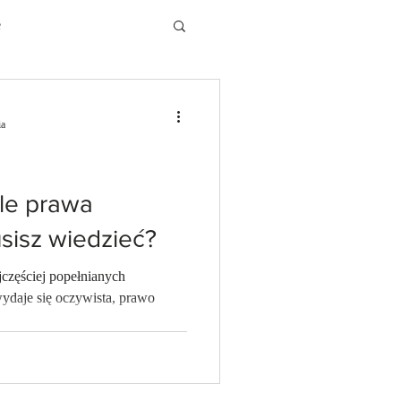
e
ia
tle prawa
sisz wiedzieć?
jczęściej popełnianych
 wydaje się oczywista, prawo