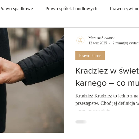
Prawo spadkowe
Prawo spółek handlowych
Prawo cywiln
chomości
Aktualności
Mariusz Skwarek
12 wrz 2025
2 minut(y) czytan
Prawo karne
Kradzież w świe
karnego – co mu
Kradzież Kradzież to jedno z na
przestępstw. Choć jej definicja
karne precyzyjnie...