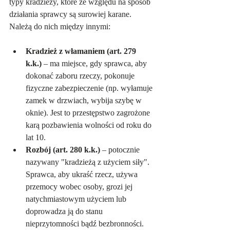
typy kradzieży, które ze względu na sposób 
działania sprawcy są surowiej karane. 
Należą do nich między innymi:
Kradzież z włamaniem (art. 279 
k.k.)
 – ma miejsce, gdy sprawca, aby 
dokonać zaboru rzeczy, pokonuje 
fizyczne zabezpieczenie (np. wyłamuje 
zamek w drzwiach, wybija szybę w 
oknie). Jest to przestępstwo zagrożone 
karą pozbawienia wolności od roku do 
lat 10.
Rozbój (art. 280 k.k.)
 – potocznie 
nazywany "kradzieżą z użyciem siły". 
Sprawca, aby ukraść rzecz, używa 
przemocy wobec osoby, grozi jej 
natychmiastowym użyciem lub 
doprowadza ją do stanu 
nieprzytomności bądź bezbronności. 