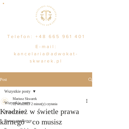
Telefon:
+48 665 961 401
E-mail:
kancelaria@adwokat-
skwarek.pl
Post
Wszystkie posty
Mariusz Skwarek
Wszystkie posty
12 wrz 2025
2 minut(y) czytania
Kradzież w świetle prawa
Prawo karne
karnego – co musisz
Prawo spadkowe