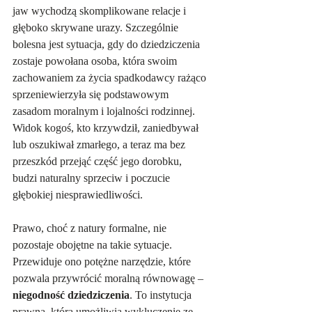
jaw wychodzą skomplikowane relacje i 
głęboko skrywane urazy. Szczególnie 
bolesna jest sytuacja, gdy do dziedziczenia 
zostaje powołana osoba, która swoim 
zachowaniem za życia spadkodawcy rażąco 
sprzeniewierzyła się podstawowym 
zasadom moralnym i lojalności rodzinnej. 
Widok kogoś, kto krzywdził, zaniedbywał 
lub oszukiwał zmarłego, a teraz ma bez 
przeszkód przejąć część jego dorobku, 
budzi naturalny sprzeciw i poczucie 
głębokiej niesprawiedliwości.   
Prawo, choć z natury formalne, nie 
pozostaje obojętne na takie sytuacje. 
Przewiduje ono potężne narzędzie, które 
pozwala przywrócić moralną równowagę – 
niegodność dziedziczenia
. To instytucja 
prawna, która umożliwia wykluczenie ze 