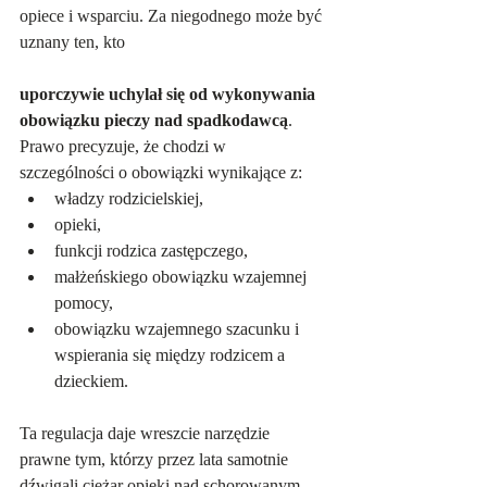
opiece i wsparciu. Za niegodnego może być 
uznany ten, kto    
uporczywie uchylał się od wykonywania 
obowiązku pieczy nad spadkodawcą
. 
Prawo precyzuje, że chodzi w 
szczególności o obowiązki wynikające z:
władzy rodzicielskiej,
opieki,
funkcji rodzica zastępczego,
małżeńskiego obowiązku wzajemnej 
pomocy,
obowiązku wzajemnego szacunku i 
wspierania się między rodzicem a 
dzieckiem.   
Ta regulacja daje wreszcie narzędzie 
prawne tym, którzy przez lata samotnie 
dźwigali ciężar opieki nad schorowanym 