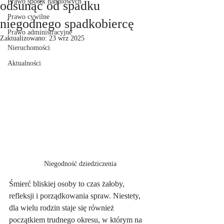
Prawo spółek handlowych
odsunąć od spadku
Prawo cywilne
niegodnego spadkobiercę
Prawo administracyjne
Zaktualizowano:
23 wrz 2025
Nieruchomości
Aktualności
Niegodność dziedziczenia
Śmierć bliskiej osoby to czas żałoby, 
refleksji i porządkowania spraw. Niestety, 
dla wielu rodzin staje się również 
początkiem trudnego okresu, w którym na 