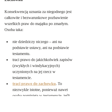
Konsekwencją uznania za niegodnego jest 
całkowite i bezwarunkowe pozbawienie 
wszelkich praw do majątku po zmarłym. 
Osoba taka:
nie dziedziczy niczego – ani na 
podstawie ustawy, ani na podstawie 
testamentu.   
traci prawo do jakichkolwiek zapisów 
(zwykłych i windykacyjnych) 
uczynionych na jej rzecz w 
testamencie.   
traci prawo do zachowku
. To 
niezwykle istotne, ponieważ nawet 
osoba pominięta w testamencie, jeśli 
należy do kręgu najbliższej rodziny, 
zazwyczaj może domagać się 