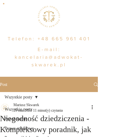
Telefon:
+48 665 961 401
E-mail:
kancelaria@adwokat-
skwarek.pl
Post
Wszystkie posty
Mariusz Skwarek
Wszystkie posty
25 mar 2024
11 minut(y) czytania
Niegodność dziedziczenia -
Prawo karne
Kompleksowy poradnik, jak
Prawo spadkowe