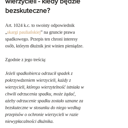
wierzycieli - kiedy będzie 
bezskuteczne?
Art. 1024 k.c. to swoisty odpowiednik 
„
skargi pauliańskiej
” na gruncie prawa 
spadkowego. Przepis ten chroni interesy 
osób, którym dłużnik jest winien pieniądze.
Zgodnie z jego treścią:
Jeżeli spadkobierca odrzucił spadek z 
pokrzywdzeniem wierzycieli, każdy z 
wierzycieli, którego wierzytelność istniała w 
chwili odrzucenia spadku, może żądać, 
ażeby odrzucenie spadku zostało uznane za 
bezskuteczne w stosunku do niego według 
przepisów o ochronie wierzycieli w razie 
niewypłacalności dłużnika.