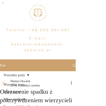
Telefon:
+48 665 961 401
E-mail:
kancelaria@adwokat-
skwarek.pl
Post
Wszystkie posty
Mariusz Skwarek
Wszystkie posty
12 sty
3 minut(y) czytania
Odrzucenie spadku z
Prawo karne
pokrzywdzeniem wierzycieli
Prawo spadkowe