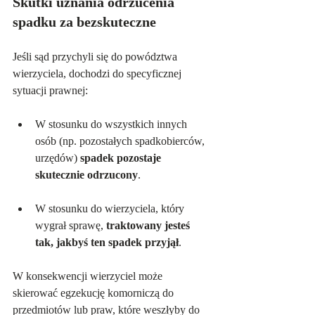
Skutki uznania odrzucenia 
spadku za bezskuteczne
Jeśli sąd przychyli się do powództwa 
wierzyciela, dochodzi do specyficznej 
sytuacji prawnej:
W stosunku do wszystkich innych 
osób (np. pozostałych spadkobierców, 
urzędów) 
spadek pozostaje 
skutecznie odrzucony
.
W stosunku do wierzyciela, który 
wygrał sprawę, 
traktowany jesteś 
tak, jakbyś ten spadek przyjął
.
W konsekwencji wierzyciel może 
skierować egzekucję komorniczą do 
przedmiotów lub praw, które weszłyby do 