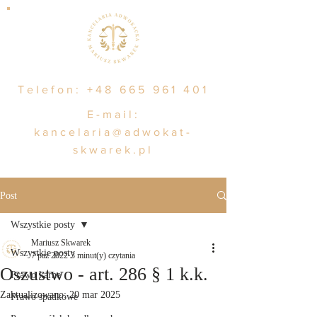
Telefon:
+48 665 961 401
E-mail:
kancelaria@adwokat-
skwarek.pl
Post
Wszystkie posty
Mariusz Skwarek
Wszystkie posty
7 paź 2022
3 minut(y) czytania
Oszustwo - art. 286 § 1 k.k.
Prawo karne
Zaktualizowano:
20 mar 2025
Prawo spadkowe