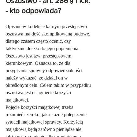
Oszustwo - art. 286 § 1 k.k. 
- kto odpowiada?
Opisane w kodeksie karnym przestępstwo 
oszustwa ma dość skomplikowaną budowę, 
dlatego czasem często ocenić, czy 
faktycznie doszło do jego popełnienia. 
Oszustwo jest tzw. przestępstwem 
kierunkowym. Oznacza to, że dla 
przypisania sprawcy odpowiedzialności 
należy wykazać, że działał on w 
określonym celu. Celem takim w przypadku 
oszustwa jest osiągnięcie korzyści 
majątkowej. 
Pojęcie korzyści majątkowej trzeba 
rozumieć szeroko, jako każde polepszenie 
sytuacji majątkowej sprawcy. Korzyścią 
majątkową będą zarówno pieniądze ale 
także np. zwolnienie albo zmniejszenie 