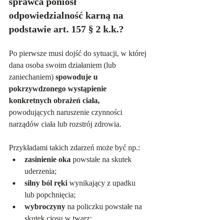
sprawca poniósł 
odpowiedzialność karną na 
podstawie art. 157 § 2 k.k.? 
Po pierwsze musi dojść do sytuacji, w której 
dana osoba swoim działaniem (lub 
zaniechaniem) 
spowoduje u 
pokrzywdzonego wystąpienie 
konkretnych obrażeń ciała,
powodujących naruszenie czynności 
narządów ciała lub rozstrój zdrowia. 
Przykładami takich zdarzeń może być np.:
zasinienie oka
 powstałe na skutek 
uderzenia;
silny ból ręki
 wynikający z upadku 
lub popchnięcia;
wybroczyny
 na policzku powstałe na 
skutek ciosu w twarz;