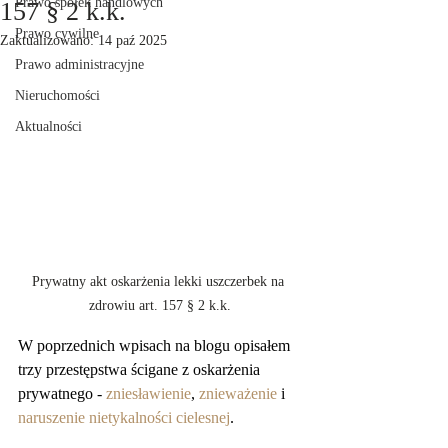
Prawo spółek handlowych
157 § 2 k.k.
Prawo cywilne
Zaktualizowano:
14 paź 2025
Prawo administracyjne
Nieruchomości
Aktualności
Prywatny akt oskarżenia lekki uszczerbek na 
zdrowiu art. 157 § 2 k.k.
W poprzednich wpisach na blogu opisałem 
trzy przestępstwa ścigane z oskarżenia 
prywatnego - 
zniesławienie
, 
znieważenie
 i 
naruszenie nietykalności cielesnej
. 