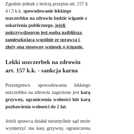
Zgodnie jednak z treścią przepisu art. 157 § 
4 i 5 k.k. 
spowodowanie lekkiego 
uszczerbku na zdrowiu będzie ściganie z 
oskarżenia publicznego, 
jeżeli 
pokrzywdzonym jest osoba najbliższa 
zamieszkująca wspólnie ze sprawcą i 
złoży ona stosowny wniosek o ściganie.
Lekki uszczerbek na zdrowiu 
art. 157 k.k. - sankcja karna
Przestępstwo spowodowania lekkiego 
uszczerbku na zdrowiu zagrożone jest 
karą 
grzywny, ograniczenia wolności lub karą 
pozbawienia wolności do 2 lat.
Jeżeli sprawca działał nieumyślnie sąd może 
wymierzyć mu karę grzywny, ograniczenia 