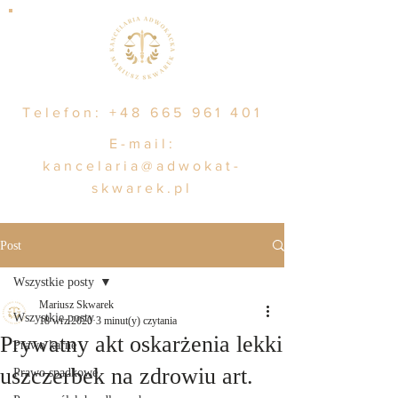
Telefon:
+48 665 961 401
E-mail:
kancelaria@adwokat-
skwarek.pl
Post
Wszystkie posty
Mariusz Skwarek
Wszystkie posty
18 wrz 2020
3 minut(y) czytania
Prywatny akt oskarżenia lekki
Prawo karne
uszczerbek na zdrowiu art.
Prawo spadkowe