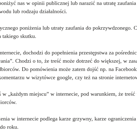
poniżyć nas w opinii publicznej lub narazić na utratę zaufania
wodu lub rodzaju działalności.
tycznego poniżenia lub utraty zaufania do pokrzywdzonego. C
 takiego skutku.
internecie, dochodzi do popełnienia przestępstwa za pośredni
a”. Chodzi o to, że treść może dotrzeć do większej, w zas
odbiorców. Do pomówienia może zatem dojść np. na Facebooku
komentarzu w wizytówce google, czy też na stronie interneto
 „każdym miejscu” w internecie, pod warunkiem, że treść 
biorców.
enia w internecie podlega karze grzywny, karze ograniczenia
do roku.