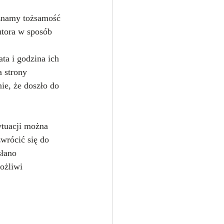
 znamy tożsamość 
utora w sposób 
 
ta i godzina ich 
 strony 
ie, że doszło do 
ytuacji można 
wrócić się do 
słano 
ożliwi 