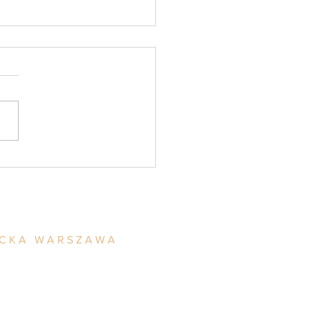
tny akt oskarżenia
ławienie artykuł 212 k.k.
alizacja 2025)
ACKA WARSZAWA