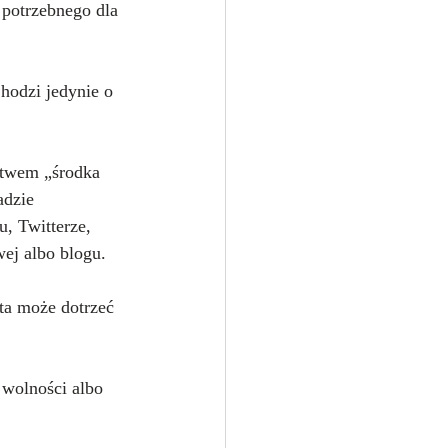
 potrzebnego dla 
hodzi jedynie o 
ctwem „środka 
adzie 
, Twitterze, 
wej albo blogu.
ta może dotrzeć 
 wolności albo 