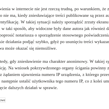
ienia w internecie nie jest rzeczą trudną, po warunkiem, że
 nie ma, kiedy zniesławiające treści publikowane są przez a
ntyfikację. W takiej sytuacji należy sporządzić zrzuty ekranu
i w taki sposób, aby widoczne były dane autora jak również da
 poprosić notariusza o sporządzenie stosownego poświadczenia
kie działania podjąć szybko, gdyż po usunięciu treści wykazan
twa może okazać się niemożliwe.
tedy, gdy zniesławienie ma charakter anonimowy. W takiej s
icję. Na wniosek pokrzywdzonego organy ścigania powinny z
 z żądaniem ujawnienia numeru IP urządzenia, z którego prze
 a następnie ustalić użytkownika tego numeru IP, co z kolei um
cie dalszych działań w sprawie.
gowe