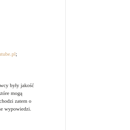
utube.pl
;
awcy były jakość 
 które mogą 
 chodzi zatem o 
ne wypowiedzi.