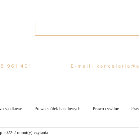
Home
O nas
Usługi
Blo
5 961 401
E-mail:
kancelaria@
wo spadkowe
Prawo spółek handlowych
Prawo cywilne
Praw
ip 2022
2 minut(y) czytania