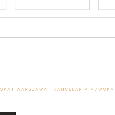
Warunkowe umorzenie
Prywa
postępowania karnego
znies
(aktu
WOKAT WARSZAWA | KANCELARIA ADWOK