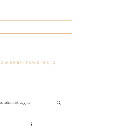
g
Kontakt
Rezerwuj
adwokat-skwarek.pl
o administracyjne