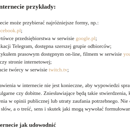
nternecie przykłady:
ecie może przybierać najróżniejsze formy, np.:
acebook.pl
;
tówce przedsiębiorstwa w serwisie 
google.pl
;
kacji Telegram, dostępna szerszej grupie odbiorców;
tykułem prasowym dostępnym on-line, filmem w serwisie 
yo
czy stronie internetowej;
cie twórcy w serwisie 
twitch.tv
;
awienia w internecie nie jest konieczne, aby wypowiedzi spr
ulgarne czy dobitne. Zniesławiające będą takie stwierdzenia,
ia w opinii publicznej lub utraty zaufania potrzebnego. Nie
słów, a o treść, sens i skutek jaki mogą wywołać formułowa
ternecie jak udowodnić