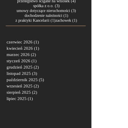
4 posty
przestępstwo ścigane na wniosek
(4)
3 posty
spółka z o.o.
(3)
3 posty
umowy dotyczące nieruchomości
(3)
1 post
dochodzenie należności
(1)
1 post
1 post
z praktyki Kancelarii
(1)
zachowek
(1)
czerwiec 2026
(1)
1 post
kwiecień 2026
(1)
1 post
marzec 2026
(2)
2 posty
styczeń 2026
(1)
1 post
grudzień 2025
(2)
2 posty
listopad 2025
(3)
3 posty
październik 2025
(5)
5 postów
wrzesień 2025
(2)
2 posty
sierpień 2025
(2)
2 posty
lipiec 2025
(1)
1 post