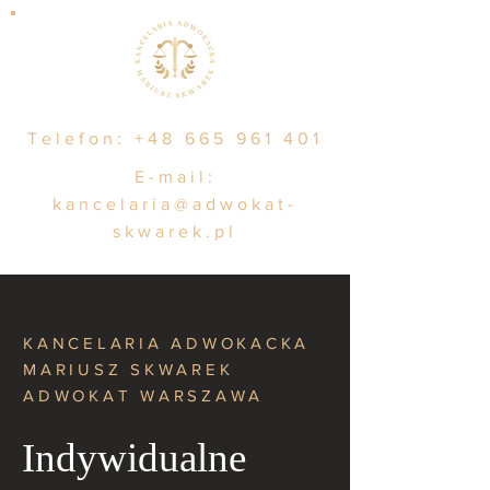
Telefon:
+48 665 961 401
E-mail:
kancelaria@adwokat-
skwarek.pl
KANCELARIA ADWOKACKA
MARIUSZ SKWAREK
ADWOKAT WARSZAWA
Indywidualne