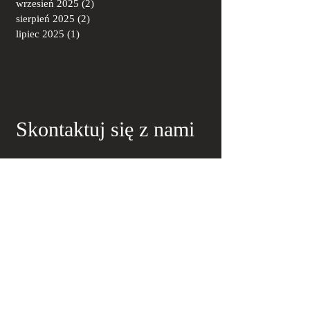
wrzesień 2025
(2)
2 posty
sierpień 2025
(2)
2 posty
lipiec 2025
(1)
1 post
Skontaktuj się z nami
00-864 Warszawa
ul. Krochmalna 32A/4
00-864 Warszawa
+48 665 961 401
kancelaria@adwokat-skwarek.pl