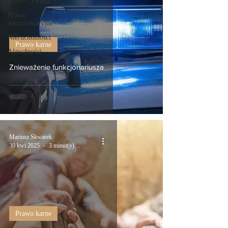
Prawo cywilne
Prawo
administracyjne
Nieruchomości
Prawo karne
Aktualności
Znieważenie funkcjonariusza
Mariusz Skwarek
30 kwi 2025
3 minut(y) czytania
Prawo karne