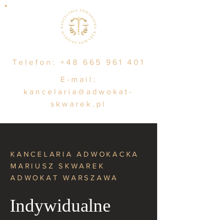
Telefon:
+48 665 961 401
E-mail:
kancelaria@adwokat-
skwarek.pl
KANCELARIA ADWOKACKA
MARIUSZ SKWAREK
ADWOKAT WARSZAWA
Indywidualne