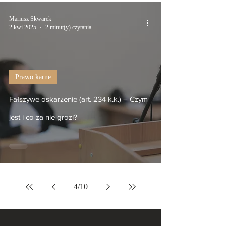
Mariusz Skwarek
2 kwi 2025
2 minut(y) czytania
Prawo karne
Fałszywe oskarżenie (art. 234 k.k.) – Czym
jest i co za nie grozi?
4
/
10