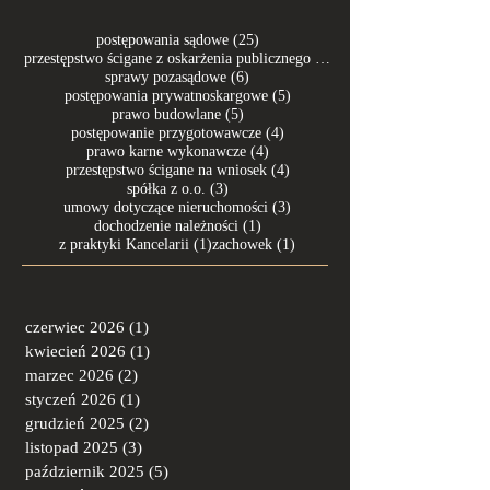
25 postów
postępowania sądowe
(25)
7 postów
przestępstwo ścigane z oskarżenia publicznego
(7)
6 postów
sprawy pozasądowe
(6)
5 postów
postępowania prywatnoskargowe
(5)
5 postów
prawo budowlane
(5)
4 posty
postępowanie przygotowawcze
(4)
4 posty
prawo karne wykonawcze
(4)
4 posty
przestępstwo ścigane na wniosek
(4)
3 posty
spółka z o.o.
(3)
3 posty
umowy dotyczące nieruchomości
(3)
1 post
dochodzenie należności
(1)
1 post
1 post
z praktyki Kancelarii
(1)
zachowek
(1)
czerwiec 2026
(1)
1 post
kwiecień 2026
(1)
1 post
marzec 2026
(2)
2 posty
styczeń 2026
(1)
1 post
grudzień 2025
(2)
2 posty
listopad 2025
(3)
3 posty
październik 2025
(5)
5 postów