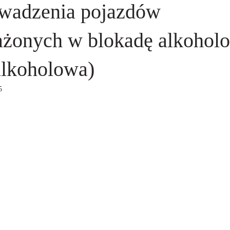
wadzenia pojazdów
żonych w blokadę alkohol
alkoholowa)
5