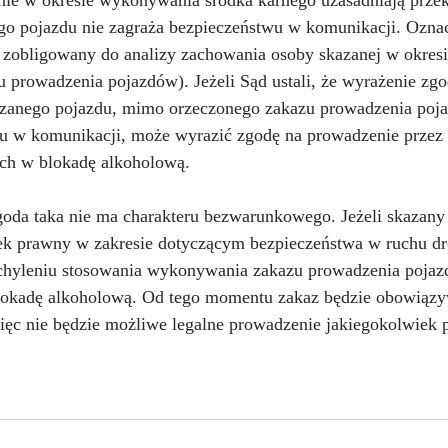
nie w okresie wykonywania środka karnego uzasadniają przek
go pojazdu nie zagraża bezpieczeństwu w komunikacji. Oznac
st zobligowany do analizy zachowania osoby skazanej w okres
u prowadzenia pojazdów). Jeżeli Sąd ustali, że wyrażenie zgo
azanego pojazdu, mimo orzeczonego zakazu prowadzenia poja
u w komunikacji, może wyrazić zgodę na prowadzenie przez
h w blokadę alkoholową.
goda taka nie ma charakteru bezwarunkowego. Jeżeli skazany
dek prawny w zakresie dotyczącym bezpieczeństwa w ruchu 
hyleniu stosowania wykonywania zakazu prowadzenia pojaz
okadę alkoholową. Od tego momentu zakaz będzie obowiązy
więc nie będzie możliwe legalne prowadzenie jakiegokolwiek 