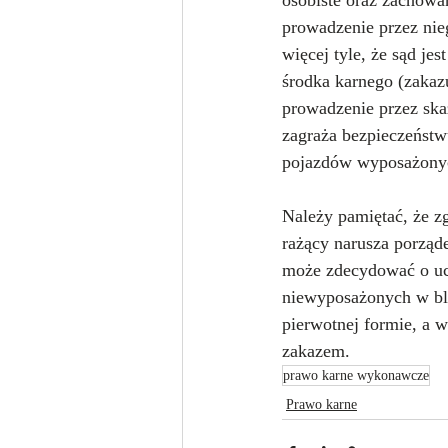
osobiste oraz zachowa
prowadzenie przez nie
więcej tyle, że sąd je
środka karnego (zakaz
prowadzenie przez sk
zagraża bezpieczeństw
pojazdów wyposażonyc
Należy pamiętać, że z
rażący narusza porzą
może zdecydować o uc
niewyposażonych w bl
pierwotnej formie, a 
zakazem.
prawo karne wykonawcze
Prawo karne