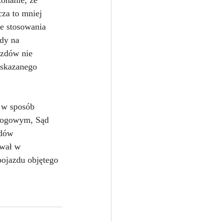
onanie, że 
za to mniej 
ie stosowania 
dy na 
zdów nie 
 skazanego 
 w sposób 
drogowym, Sąd 
dów 
wał w 
pojazdu objętego 