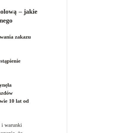
lową – jakie 
rnego
wania zakazu 
stąpienie 
ynęła 
azdów 
ie 10 lat od 
 i warunki 