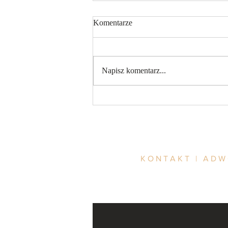
Komentarze
Napisz komentarz...
Warunkowe przedterminowe
zwolnienie z kary pozbawienia
wolności
KONTAKT | AD