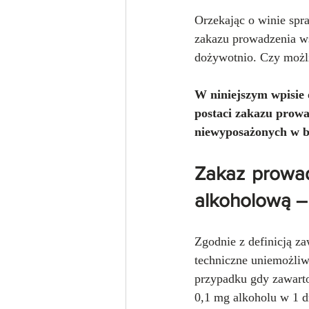
Orzekając o winie spr
zakazu prowadzenia w
dożywotnio. Czy możli
W niniejszym wpisie 
postaci zakazu prow
niewyposażonych w b
Zakaz prowa
alkoholową –
Zgodnie z definicją z
techniczne uniemożliw
przypadku gdy zawarto
0,1 mg alkoholu w 1 