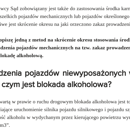
awcy Sąd zobowiązany jest także do zastosowania środka karn
szelkich pojazdów mechanicznych lub pojazdów określonego 
we jest skrócenie okresu na jaki orzeczono zakaz prowadzen
opiszę jedną z metod na skrócenie okresu stosowania śro
adzenia pojazdów mechanicznych na tzw. zakaz prowadze
lokadę alkoholową.
dzenia pojazdów niewyposażonych 
 czym jest blokada alkoholowa?
awartą w prawie o ruchu drogowym blokada alkoholowa jest to
iające uruchomienie silnika pojazdu silnikowego i pojazdu 
ść alkoholu w wydychanym przez kierującego powietrzu wyn
dm3”.