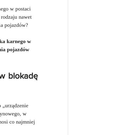
ego w postaci 
rodzaju nawet 
ia pojazdów? 
dka karnego w 
nia pojazdów 
w blokadę 
 „urządzenie 
szynowego, w 
osi co najmniej 