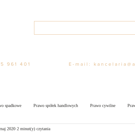
Home
O nas
Usługi
Blo
5 961 401
E-mail:
kancelaria@
wo spadkowe
Prawo spółek handlowych
Prawo cywilne
Praw
 maj 2020
2 minut(y) czytania