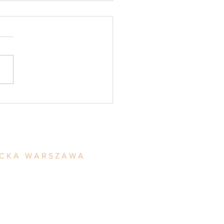
nkowe umorzenie
ępowania karnego
ACKA WARSZAWA