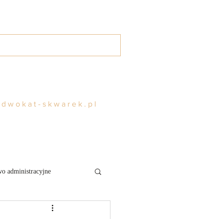
g
Kontakt
Rezerwuj
adwokat-skwarek.pl
o administracyjne